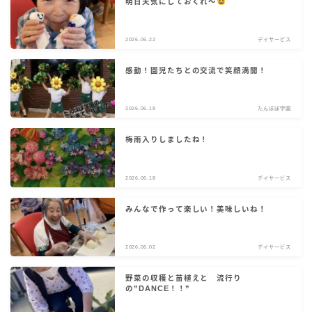
明日天気にしておくれ〜
2026.06.22
デイサービス
感動！園児たちとの交流で笑顔満開！
2026.06.18
たんぽぽ学園
梅雨入りしましたね！
2026.06.18
デイサービス
みんなで作って楽しい！美味しいね！
2026.06.02
デイサービス
野菜の収穫と苗植えと 流行り
の”DANCE！！”