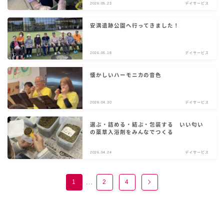
2026.05.23
デイサービス
安満遺跡公園へ行ってきました！
2026.05.18
デイサービス
懐かしいハーモニカの音色
2026.04.30
デイサービス
選ぶ・詰める・結ぶ・包装する いい匂い
の薬草入浴剤をみんなでつくる
2026.04.24
デイサービス
…
1
2
4
Follow Me