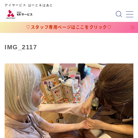
デイサービス はーと＆はあと
MENU
♡スタッフ専用ページはここをクリック♡
ホーム
IMG_2117
会社概要
スタッフ専用ページ
占いのページ
占い（円グラフの相性）