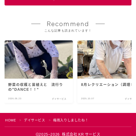
Recommend
こんな記事も読まれています！
野菜の収穫と苗植えと 流行り
8月レクリエーション（調理レ
の”DANCE！！”
Follow Me
2026.05.23
2025.10.07
デイサービス
デイサー
HOME
デイサービス
梅雨入りしましたね！
＞
＞
2025–2026 株式会社 KR サービス