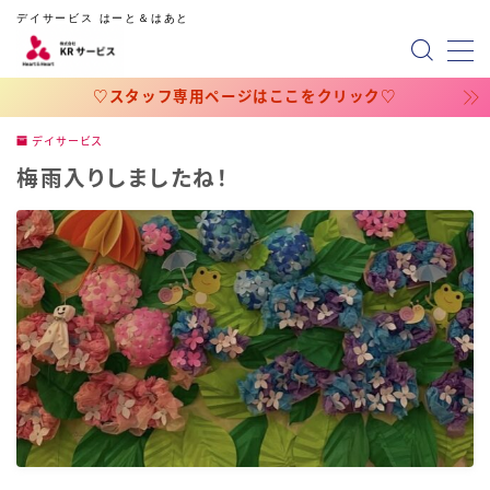
デイサービス はーと＆はあと
MENU
♡スタッフ専用ページはここをクリック♡
デイサービス
ホーム
梅雨入りしましたね！
会社概要
スタッフ専用ページ
占いのページ
占い（円グラフの相性）