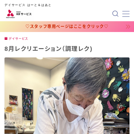
デイサービス はーと＆はあと
MENU
♡スタッフ専用ページはここをクリック♡
デイサービス
ホーム
8月レクリエーション（調理レク)
会社概要
スタッフ専用ページ
占いのページ
占い（円グラフの相性）