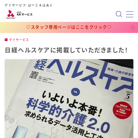
デイサービス はーと＆はあと
MENU
♡スタッフ専用ページはここをクリック♡
デイサービス
ホーム
日経ヘルスケアに掲載していただきました！
会社概要
スタッフ専用ページ
占いのページ
占い（円グラフの相性）